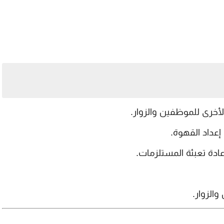
أخرى للموظفين والزوار.
عداد القهوة.
دة تعبئة المستلزمات.
الزوار.