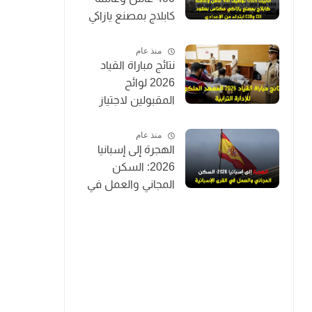
كابلاج بمصنع يازاكي
مكناس بعقود CDI
وCDD ابتداءً من
منذ عام
نتائج مباراة القياد
الإعدادي
2026 لوائح
المقبولين لاجتياز
الاختبارات الكتابية
IRAT (توظيف 200
منذ عام
الهجرة إلى إسبانيا
قائد متدرب)
2026: السكن
المجاني والعمل في
القرى الإسبانية