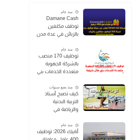
منذ عام
Damane Cash
توظف مكلفين
بالزبائن في عدة مدن
بالمغرب 2026
(Chargé de
منذ عام
توظيف 170 منصب
Clientèle)
بالشركة الجهوية
متعددة الخدمات بني
ملال خنيفرة
منذ بضع سنوات
كيف تصبح أستاذ
التربية البدنية
والرياضة في
المغرب؟
منذ عام
أنابيك 2026: توظيف
400 عامل وعاملة