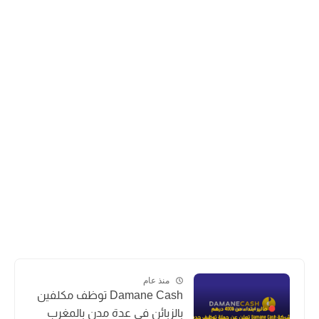
منذ عام
Damane Cash توظف مكلفين
بالزبائن في عدة مدن بالمغرب