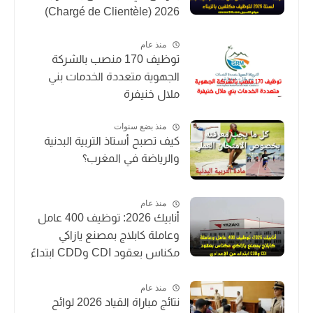
2026 (Chargé de Clientèle)
منذ عام
توظيف 170 منصب بالشركة
الجهوية متعددة الخدمات بني
ملال خنيفرة
منذ بضع سنوات
كيف تصبح أستاذ التربية البدنية
والرياضة في المغرب؟
منذ عام
أنابيك 2026: توظيف 400 عامل
وعاملة كابلاج بمصنع يازاكي
مكناس بعقود CDI وCDD ابتداءً
من الإعدادي
منذ عام
نتائج مباراة القياد 2026 لوائح