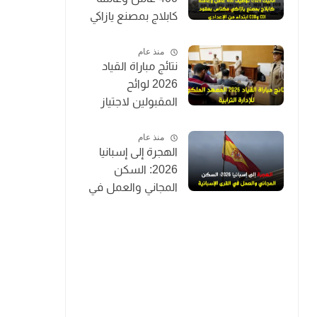
كابلاج بمصنع يازاكي
مكناس بعقود CDI
وCDD ابتداءً من
منذ عام
نتائج مباراة القياد
الإعدادي
2026 لوائح
المقبولين لاجتياز
الاختبارات الكتابية
IRAT (توظيف 200
منذ عام
الهجرة إلى إسبانيا
قائد متدرب)
2026: السكن
المجاني والعمل في
القرى الإسبانية