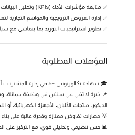
✅
متابعة مؤشرات الأداء (KPIs)
وتحليل البيانات ا
✅
إدارة العروض الترويجية والمواسم التجارية
لتعز
✅
تطوير استراتيجيات التوريد
بما يتماشى مع سيا
المؤهلات المطلوبة
🎓
شهادة بكالوريوس +5
في إدارة المشتريات أو
📌
خبرة لا تقل عن سنتين
في وظيفة مماثلة، و
الديكور، منتجات الألبان، الأجهزة الكهربائية، أو الل
💡
مهارات تفاوض ممتازة
وقدرة عالية على بناء 
📊
حس تنظيمي وتحليلي قوي
، مع التركيز على ال