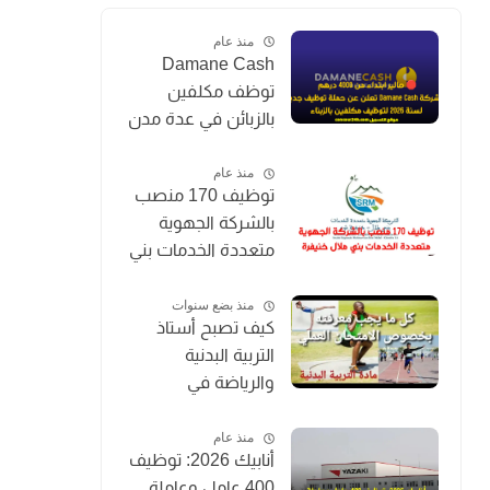
منذ عام
Damane Cash
توظف مكلفين
بالزبائن في عدة مدن
بالمغرب 2026
(Chargé de
منذ عام
توظيف 170 منصب
Clientèle)
بالشركة الجهوية
متعددة الخدمات بني
ملال خنيفرة
منذ بضع سنوات
كيف تصبح أستاذ
التربية البدنية
والرياضة في
المغرب؟
منذ عام
أنابيك 2026: توظيف
400 عامل وعاملة