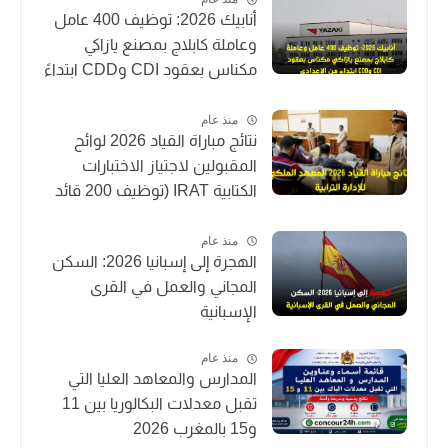
أنابيك 2026: توظيف 400 عامل
وعاملة كابلاج بمصنع يازاكي
مكناس بعقود CDI وCDD ابتداءً
من الإعدادي
منذ عام
نتائج مباراة القياد 2026 لوائح
المقبولين لاجتياز الاختبارات
الكتابية IRAT (توظيف 200 قائد
متدرب)
منذ عام
الهجرة إلى إسبانيا 2026: السكن
المجاني والعمل في القرى
الإسبانية
منذ عام
المدارس والمعاهد العليا التي
تقبل معدلات البكالوريا بين 11
و15 بالمغرب 2026