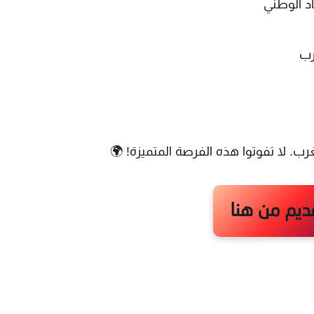
د الوطني
رب
غرب
. لا تفوتوا هذه الفرصة المتميزة! 🌍