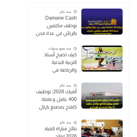
منذ عام
Damane Cash
توظف مكلفين
بالزبائن في عدة مدن
بالمغرب 2026
(Chargé de
منذ بضع سنوات
كيف تصبح أستاذ
Clientèle)
التربية البدنية
والرياضة في
المغرب؟
منذ عام
أنابيك 2026: توظيف
400 عامل وعاملة
كابلاج بمصنع يازاكي
مكناس بعقود CDI
وCDD ابتداءً من
منذ عام
نتائج مباراة القياد
الإعدادي
2026 لوائح