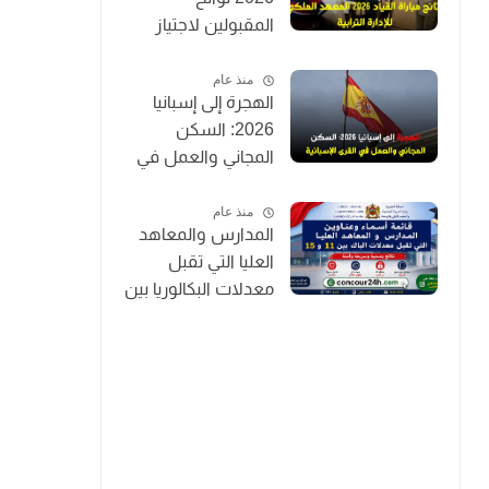
المقبولين لاجتياز
الاختبارات الكتابية
IRAT (توظيف 200
منذ عام
الهجرة إلى إسبانيا
قائد متدرب)
2026: السكن
المجاني والعمل في
القرى الإسبانية
منذ عام
المدارس والمعاهد
العليا التي تقبل
معدلات البكالوريا بين
11 و15 بالمغرب
2026