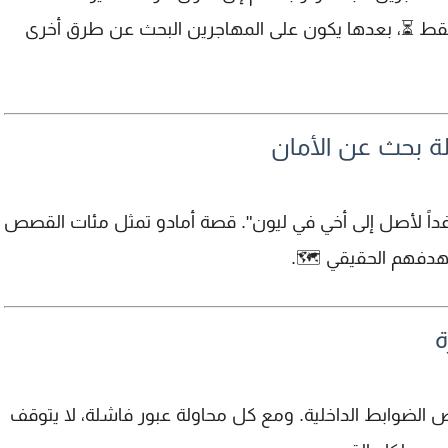
. المأوى يتيح الإقامة لمدة 3 أيام فقط ⏳، بعدها يكون على المهاجرين البحث عن 
👣 أمادو.. قصة 
". قصة أمادو تمثل مئات القصص
ليون
🗺️.
فرنسا هدفهم ا

. ومع كل محاولة عبور فاشلة، لا يتوقف
فرض الضوابط الداخ