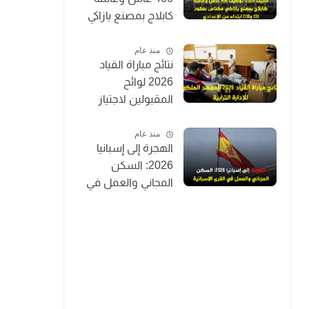
كابلاج بمصنع يازاكي
مكناس بعقود CDI
وCDD ابتداءً من
منذ عام
نتائج مباراة القياد
الإعدادي
2026 لوائح
المقبولين لاجتياز
الاختبارات الكتابية
IRAT (توظيف 200
منذ عام
الهجرة إلى إسبانيا
قائد متدرب)
2026: السكن
المجاني والعمل في
القرى الإسبانية