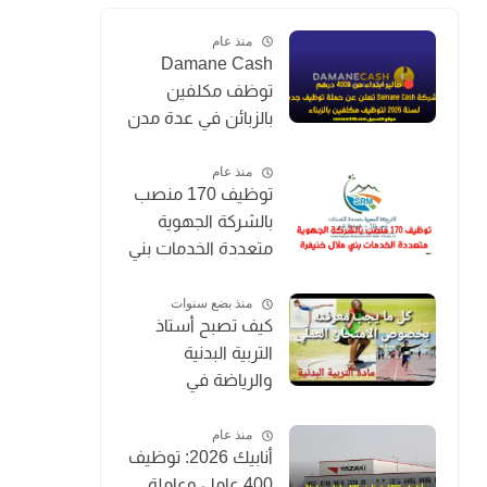
منذ عام
Damane Cash
توظف مكلفين
بالزبائن في عدة مدن
بالمغرب 2026
(Chargé de
منذ عام
توظيف 170 منصب
Clientèle)
بالشركة الجهوية
متعددة الخدمات بني
ملال خنيفرة
منذ بضع سنوات
كيف تصبح أستاذ
التربية البدنية
والرياضة في
المغرب؟
منذ عام
أنابيك 2026: توظيف
400 عامل وعاملة