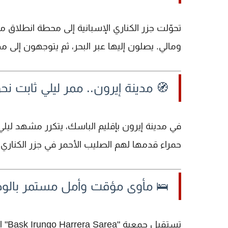
تحوّلت
جزر الكناري الإسبانية
إلى محطة انطلاق مر
و
مالي
. يصلون إليها عبر البحر، ثم يتوجهون إلى مد
🧭 مدينة إيرون.. ممر ليلي ثابت نح
في
مدينة إيرون
بإقليم الباسك، يتكرر مشهد ليل
حمراء
قدمها لهم الصليب الأحمر في جزر الكناري،
🛌 مأوى مؤقت وأمل مستمر بالوص
تستقبل جمعية "Bask Irungo Harrera Sarea" المهاجرين الجدد، وتوجههم إلى مأوى مؤقت تديره