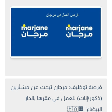
فرصة توظيف: مرجان تبحث عن مشتَرين
(ذكور/إناث) للعمل في مقرها بالدار
البيضاء!
🏢🇲🇦