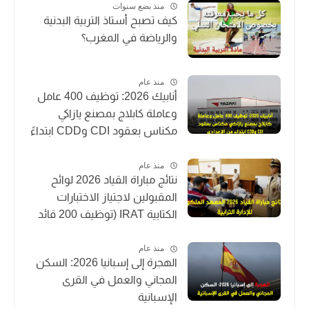
منذ بضع سنوات
كيف تصبح أستاذ التربية البدنية
والرياضة في المغرب؟
منذ عام
أنابيك 2026: توظيف 400 عامل
وعاملة كابلاج بمصنع يازاكي
مكناس بعقود CDI وCDD ابتداءً
من الإعدادي
منذ عام
نتائج مباراة القياد 2026 لوائح
المقبولين لاجتياز الاختبارات
الكتابية IRAT (توظيف 200 قائد
متدرب)
منذ عام
الهجرة إلى إسبانيا 2026: السكن
المجاني والعمل في القرى
الإسبانية