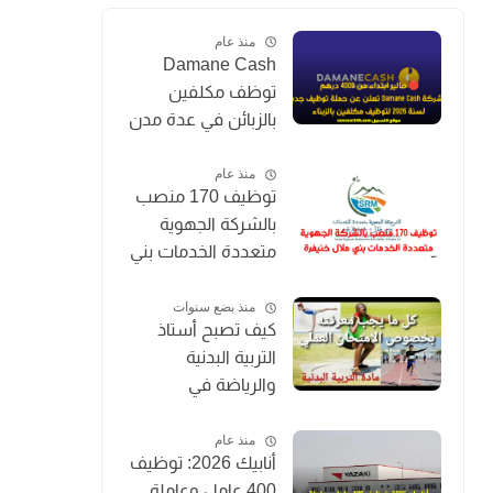
منذ عام
Damane Cash
توظف مكلفين
بالزبائن في عدة مدن
بالمغرب 2026
(Chargé de
منذ عام
توظيف 170 منصب
Clientèle)
بالشركة الجهوية
متعددة الخدمات بني
ملال خنيفرة
منذ بضع سنوات
كيف تصبح أستاذ
التربية البدنية
والرياضة في
المغرب؟
منذ عام
أنابيك 2026: توظيف
400 عامل وعاملة