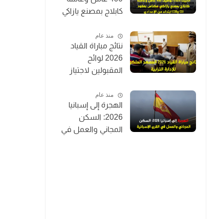
كابلاج بمصنع يازاكي
مكناس بعقود CDI
وCDD ابتداءً من
منذ عام
نتائج مباراة القياد
الإعدادي
2026 لوائح
المقبولين لاجتياز
الاختبارات الكتابية
IRAT (توظيف 200
منذ عام
الهجرة إلى إسبانيا
قائد متدرب)
2026: السكن
المجاني والعمل في
القرى الإسبانية