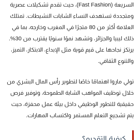
السريعة (Fast Fashion)
، حيث تقدم تشكيلات عصرية
ومتجددة تستهدف النساء الشابات النشيطات. تمتلك
العلامة أكثر من
80 متجرًا
في المغرب وخارجه، بما في
ذلك ليبيا والجزائر، وتشهد نموًا سنويًا يقترب من
30%
.
يرتكز نجاحها على قيم قوية مثل
الإبداع، الابتكار، التميز،
والتنوع الثقافي
.
تولي
ماروا
اهتمامًا خاصًا
لتطوير رأس المال البشري
من
خلال توظيف المواهب الشابة الطموحة، وتوفير فرص
حقيقية للتطور الوظيفي داخل بيئة عمل محفزة، حيث
يتم تشجيع التعلم المستمر واكتساب المهارات.
كيفية التقديم؟