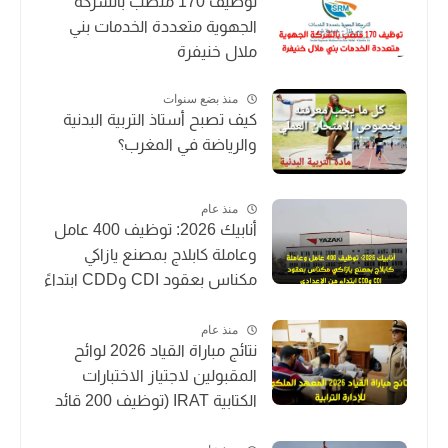
توظيف 170 منصب بالشركة
الجهوية متعددة الخدمات بني
ملال خنيفرة
منذ بضع سنوات
كيف تصبح أستاذ التربية البدنية
والرياضة في المغرب؟
منذ عام
أنابيك 2026: توظيف 400 عامل
وعاملة كابلاج بمصنع يازاكي
مكناس بعقود CDI وCDD ابتداءً
من الإعدادي
منذ عام
نتائج مباراة القياد 2026 لوائح
المقبولين لاجتياز الاختبارات
الكتابية IRAT (توظيف 200 قائد
متدرب)