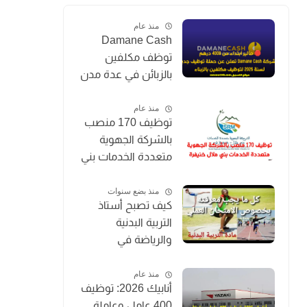
منذ عام
Damane Cash
توظف مكلفين
بالزبائن في عدة مدن
بالمغرب 2026
(Chargé de
منذ عام
توظيف 170 منصب
Clientèle)
بالشركة الجهوية
متعددة الخدمات بني
ملال خنيفرة
منذ بضع سنوات
كيف تصبح أستاذ
التربية البدنية
والرياضة في
المغرب؟
منذ عام
أنابيك 2026: توظيف
400 عامل وعاملة