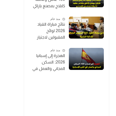
كابلاج بمصنع يازاكي
مكناس بعقود CDI
وCDD ابتداءً من
منذ عام
نتائج مباراة القياد
الإعدادي
2026 لوائح
المقبولين لاجتياز
الاختبارات الكتابية
IRAT (توظيف 200
منذ عام
الهجرة إلى إسبانيا
قائد متدرب)
2026: السكن
المجاني والعمل في
القرى الإسبانية