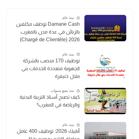
منذ عام
Damane Cash توظف مكلفين
بالزبائن في عدة مدن بالمغرب
2026 (Chargé de Clientèle)
منذ عام
توظيف 170 منصب بالشركة
الجهوية متعددة الخدمات بني
ملال خنيفرة
منذ بضع سنوات
كيف تصبح أستاذ التربية البدنية
والرياضة في المغرب؟
منذ عام
أنابيك 2026: توظيف 400 عامل
وعاملة كابلاج بمصنع يازاكي