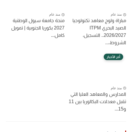
منذ عام
منذ عام
مباراة ولوج معاهد تكنولوجيا
منحة جامعة سيول الوطنية
الصيد البحري ITPM
2027 بكوريا الجنوبية | تمويل
2026/2027.. التسجيل،
كامل...
الشروط،...
أخر الأخبار
منذ عام
المدارس والمعاهد العليا التي
تقبل معدلات البكالوريا بين 11
و15...