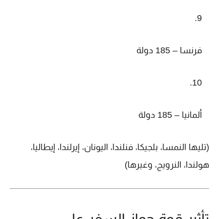
فرنسا – 185 دولة
ألمانيا – 185 دولة
(تليها النمسا، بلجيكا، فنلندا، اليونان، إيرلندا، إيطاليا،
هولندا، النرويج، وغيرها)
تأثير قوة جواز السفر على